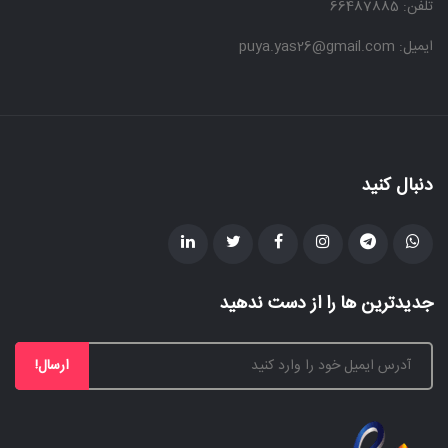
تلفن: 66487885
ایمیل: puya.yas26@gmail.com
دنبال کنید
جدیدترین ها را از دست ندهید
ارسال!