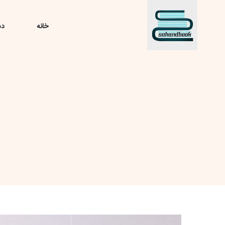
خانه
دس