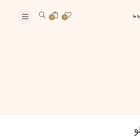
ا ما
0
0
و