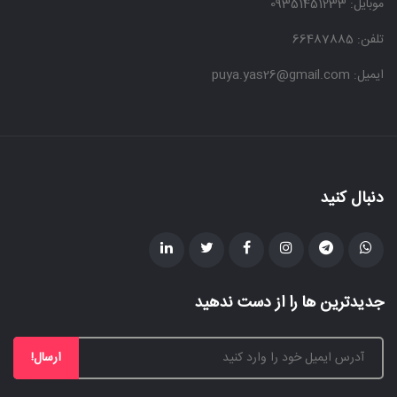
موبایل:
09351451233
تلفن: 66487885
ایمیل: puya.yas26@gmail.com
دنبال کنید
جدیدترین ها را از دست ندهید
ارسال!