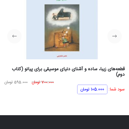
قطعه‌های زیبا، ساده و آشنای دنیای موسیقی برای پیانو (کتاب
دوم)
قیمت
قی
700.000
تومان
595.000
تومان
اصلی
فعل
سود شما:
105.000
تومان
700.000 تومان
بود.
اس