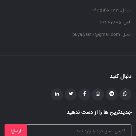
موبایل:
09351451233
تلفن: 66487885
ایمیل: puya.yas26@gmail.com
دنبال کنید
جدیدترین ها را از دست ندهید
ارسال!