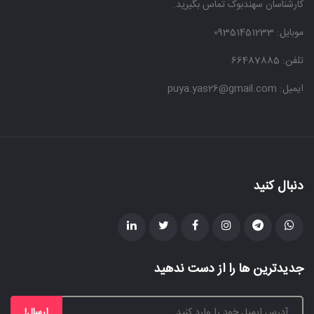
کارشناسان سهندبوک تماس بگیرید.
موبایل:
09351451233
تلفن: 66487885
ایمیل: puya.yas26@gmail.com
دنبال کنید
جدیدترین ها را از دست ندهید
ارسال!