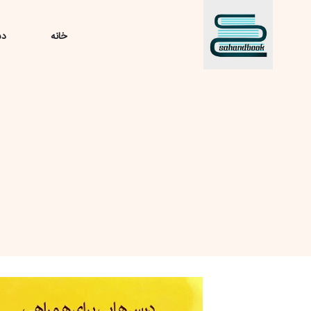
خانه
دس