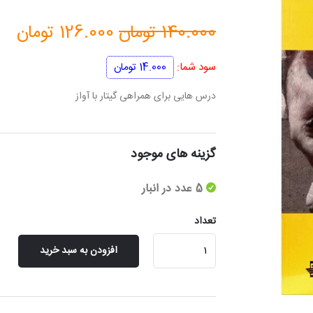
قیمت
قی
140.000
تومان
126.000
تومان
اصلی
فعل
سود شما:
14.000
تومان
140.000 تومان
درس هایی برای همراهی گیتار با آواز
بود.
اس
گزینه های موجود
5 عدد در انبار
تعداد
درس
افزودن به سبد خرید
هایی
برای
همراهی
گیتار