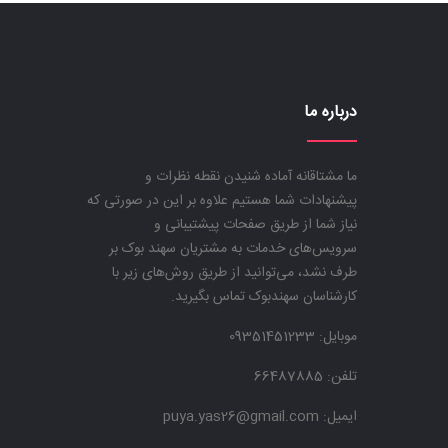
درباره ما
ما مشتاقانه آماده شنیدن نقطه نظرات و
پیشنهادات شما هستیم علاوه بر این در صورتی که
نیاز شما از طریق صفحات پیشتیبانی و
سرویس‌های خدمات به مشتریان سهند بوک بر
طرف نشد، می‌توانید از طریق روش‌های زیر با
کارشناسان سهندبوک تماس بگیرید.
موبایل:
09351451233
تلفن: 66487885
ایمیل: puya.yas26@gmail.com