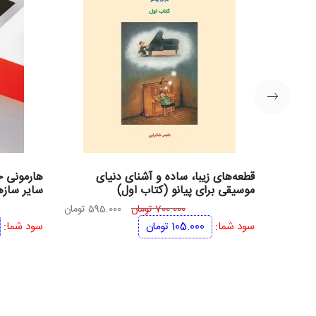
قطعه‌های زیبا، ساده و آشنای دنیای
هارمونی جز
موسیقی برای پیانو (کتاب اول)
سایر سازه
قیمت
قیمت
700.000
تومان
595.000
تومان
اصلی
فعلی
سود شما:
105.000
تومان
سود شما:
700.000 تومان
595.000 تومان
بود.
است.