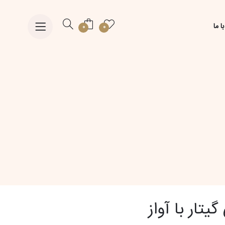
ا ما
0
0
تار با آواز