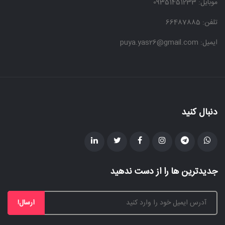
موبایل:
09351451233
تلفن: 66487885
ایمیل: puya.yas26@gmail.com
دنبال کنید
جدیدترین ها را از دست ندهید
ارسال!