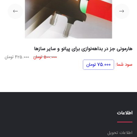
هارمونی جز در بداهه‌نوازی برای پیانو و سایر سازها
قیمت
قی
500.000
تومان
425.000
تومان
اصلی
فعل
سود شما:
75.000
تومان
500.000 تومان
بود.
اس
اطلاعات
اطلاعات تحویل