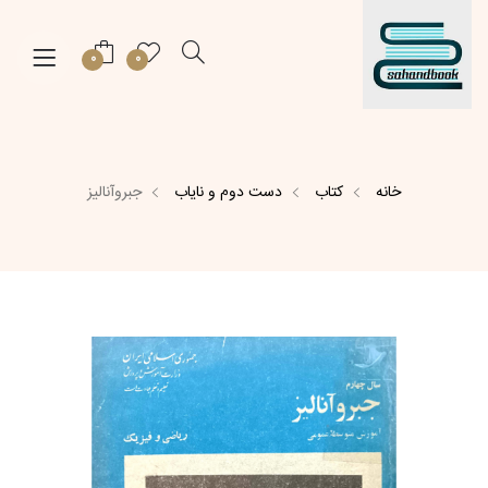
0
0
خانه
کتاب
دست دوم و نایاب
جبروآنالیز