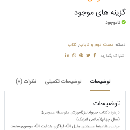
گزینه های موجود
ناموجود
دسته:
دست دوم و نایاب
,
کتاب
اشتراک بگذارید
توضیحات
توضیحات تکمیلی
نظرات (0)
توضیحات
درباره دکتاب 
جبروآنالیز(آموزش متوسطه عمومی):
(سال چهام)(ریاضی فیزیک)
مولفان:
غلامرضا عسجدی.جلیل الله قراگزلو.هدایت الله موسوی.محمدعلی وا