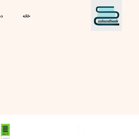
خانه
دس