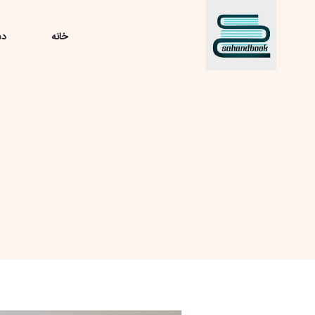
خانه
دس