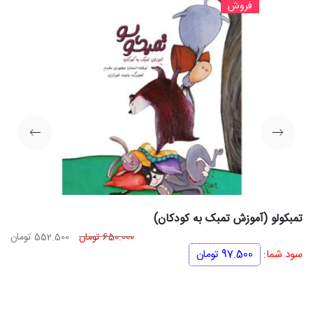
فروش
تمبکولو (آموزش تمبک به کودکان)
قیمت
قی
650.000
تومان
552.500
تومان
اصلی
فعل
سود شما:
97.500
تومان
650.000 تومان
بود.
اس