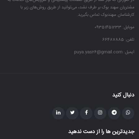
در صورتی که نیاز شما از طریق صفحات پیشتیبانی و سرویس‌های خدمات به
مشتریان سهند بوک بر طرف نشد، می‌توانید از طریق روش‌های زیر با
کارشناسان سهندبوک تماس بگیرید.
موبایل:
09351451233
تلفن: 66487885
ایمیل: puya.yas26@gmail.com
دنبال کنید
جدیدترین ها را از دست ندهید