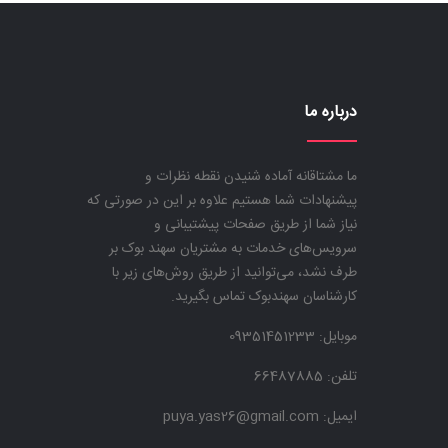
درباره ما
ما مشتاقانه آماده شنیدن نقطه نظرات و
پیشنهادات شما هستیم علاوه بر این در صورتی که
نیاز شما از طریق صفحات پیشتیبانی و
سرویس‌های خدمات به مشتریان سهند بوک بر
طرف نشد، می‌توانید از طریق روش‌های زیر با
کارشناسان سهندبوک تماس بگیرید.
موبایل:
09351451233
تلفن: 66487885
ایمیل: puya.yas26@gmail.com