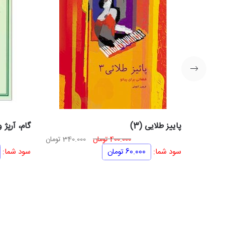
پاییز طلایی (3)
گام، آرپژ 
قیمت
قیمت
400.000
تومان
340.000
تومان
اصلی
فعلی
سود شما:
60.000
تومان
سود شما:
400.000 تومان
340.000 تومان
بود.
است.