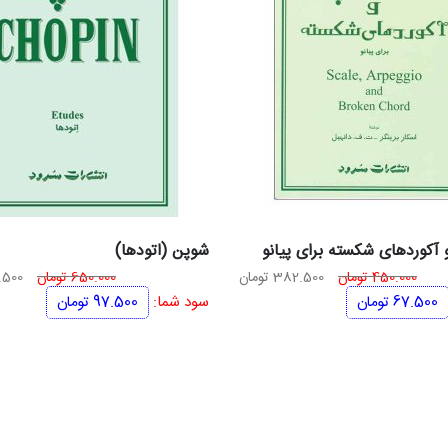
و آکوردهای شکسته برای پیانو
شوپن (اتودها)
قیمت
قیمت
قیم
450.000
تومان
382.500
تومان
650.000
تومان
.500
اصلی
فعلی
اصلی
67.500
تومان
سود شما:
97.500
تومان
450.000 تومان
382.500 تومان
بود.
است.
بود.