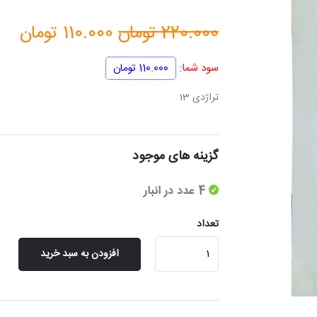
قیمت
قیم
220.000
تومان
110.000
تومان
اصلی
فعل
سود شما:
110.000
تومان
220.000 تومان
تراژدی 13
بود.
است
گزینه های موجود
4 عدد در انبار
تعداد
تراژدی
افزودن به سبد خرید
13
عدد