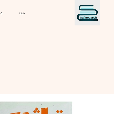
خانه
دس