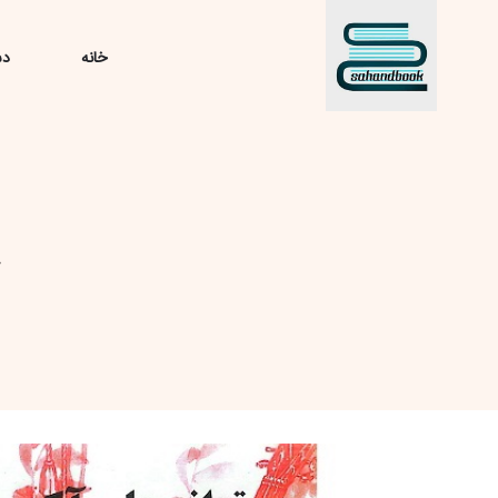
خانه
دس