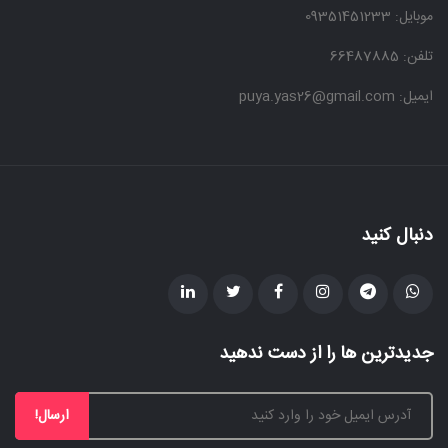
موبایل:
09351451233
تلفن: 66487885
ایمیل: puya.yas26@gmail.com
دنبال کنید
جدیدترین ها را از دست ندهید
ارسال!