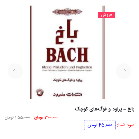
فروش
باخ – پرلود و فوگ‌های کوچک
قیمت
قی
300.000
تومان
255.000
تومان
اصلی
فعل
سود شما:
45.000
تومان
300.000 تومان