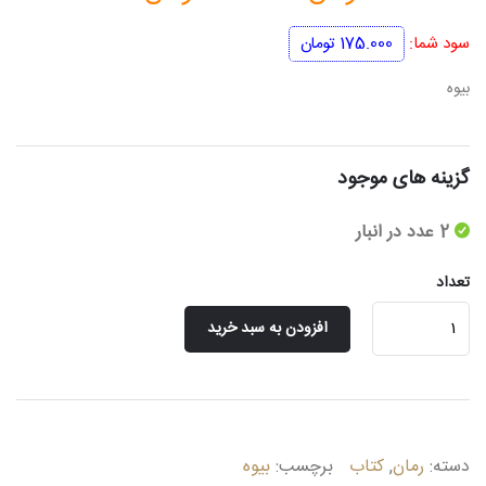
اصلی
فعلی
سود شما:
175.000
تومان
350.000 تومان
175.000 توم
بیوه
بود.
است.
گزینه های موجود
2 عدد در انبار
تعداد
بیوه
افزودن به سبد خرید
عدد
دسته:
رمان
,
کتاب
برچسب:
بیوه