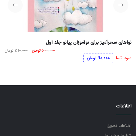
نواهای سحرآمیز برای نوآموزان پیانو جلد اول
قیمت
قی
600.000
تومان
510.000
تومان
اصلی
فعل
سود شما:
90.000
تومان
600.000 تومان
بود.
اس
اطلاعات
اطلاعات تحویل
شرایط و ضوابط