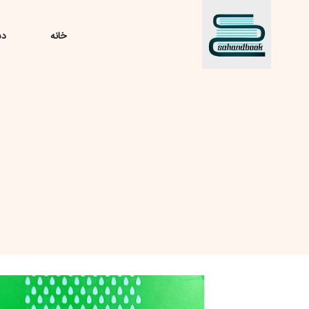
خانه
دس