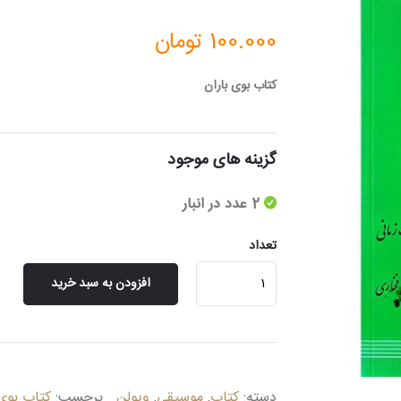
100.000
تومان
کتاب بوی باران
گزینه های موجود
2 عدد در انبار
تعداد
بوی
افزودن به سبد خرید
باران
عدد
دسته:
کتاب
,
موسیقی
,
ویولن
برچسب:
کتاب بوی 