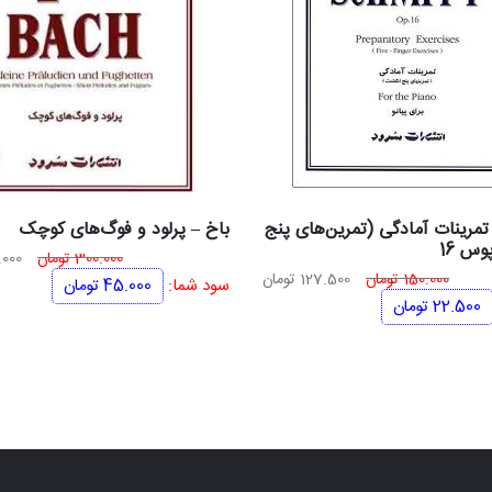
مرینات آمادگی (تمرین‌های پنج
باخ – پرلود و فوگ‌های کوچک
وس 16
قیم
300.000
تومان
000
قیمت
قیمت
150.000
تومان
127.500
تومان
اصل
سود شما:
45.000
تومان
اصلی
فعلی
22.500
تومان
150.000 تومان
127.500 تومان
بود.
بود.
است.