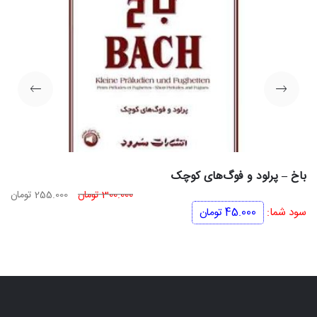
باخ – پرلود و فوگ‌های کوچک
قیمت
قی
300.000
تومان
255.000
تومان
اصلی
فعل
سود شما:
45.000
تومان
300.000 تومان
بود.
اس