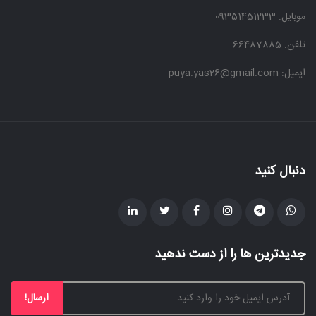
موبایل:
09351451233
تلفن: 66487885
ایمیل: puya.yas26@gmail.com
دنبال کنید
جدیدترین ها را از دست ندهید
ارسال!