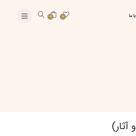
ا ما
0
0
آثار)