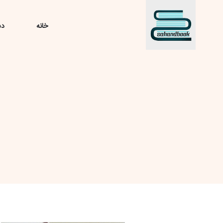
خانه
دس