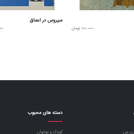
سیروس در اعماق
100.000
تومان
00
دسته های محبوب
ری من
کودک و نوجوان