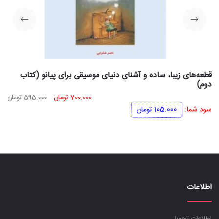
قطعه‌های زیبا، ساده و آشنای دنیای موسیقی برای پیانو (کتاب
دوم)
قیمت
قی
700.000
تومان
595.000
تومان
اصلی
فعل
سود شما:
105.000
تومان
700.000 تومان
بود.
اس
اطلاعات
اطلاعات تحویل