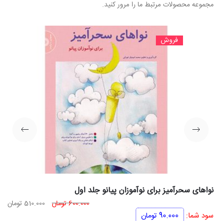
مجموعه محصولات مرتبط ما را مرور کنید.
فروش
نواهای سحرآمیز برای نوآموزان پیانو جلد اول
قیمت
قی
600.000
تومان
510.000
تومان
اصلی
فعل
سود شما:
90.000
تومان