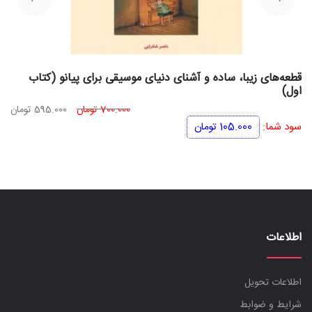
قطعه‌های زیبا، ساده و آشنای دنیای موسیقی برای پیانو (کتاب
اول)
قیمت
قی
700.000
تومان
595.000
تومان
اصلی
فعل
سود شما:
105.000
تومان
700.000 تومان
بود.
اس
اطلاعات
اطلاعات تحویل
شرایط و ضوابط