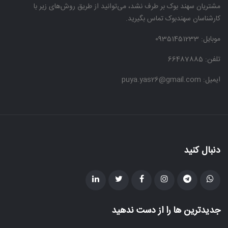
مشتریان سهند بوک بر طرف نشد، می‌توانید از طریق روش‌های زیر با
کارشناسان سهندبوک تماس بگیرید.
موبایل:
09351451233
تلفن: 66487885
ایمیل: puya.yas26@gmail.com
دنبال کنید
جدیدترین ها را از دست ندهید