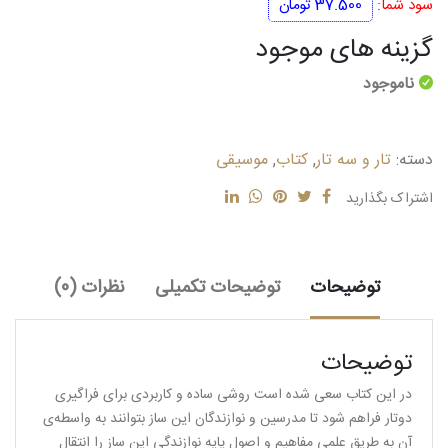
سود شما:
37.500
تومان
250.000 تومان
212.500 تومان
گزینه های موجود
بود.
است.
ناموجود
دسته:
تار و سه تار
,
کتاب
,
موسیقی
اشتراک بگذارید
توضیحات
توضیحات تکمیلی
نظرات (0)
توضیحات
در این کتاب سعی شده است روشی ساده و کاربردی برای فراگیری
دوتار فراهم شود تا مدرسین و نوازندگان این ساز بتوانند به‌ واسطه‌ی
آن به طریق علمی مفاهیم و اصول پایه نوازندگی این ساز را انتقال