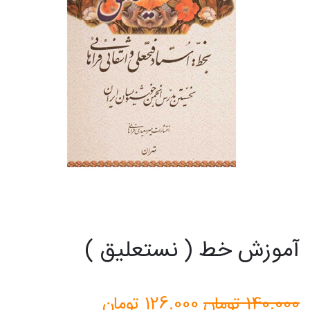
آموزش خط ( نستعلیق )
قیمت
قیمت
140.000
تومان
126.000
تومان