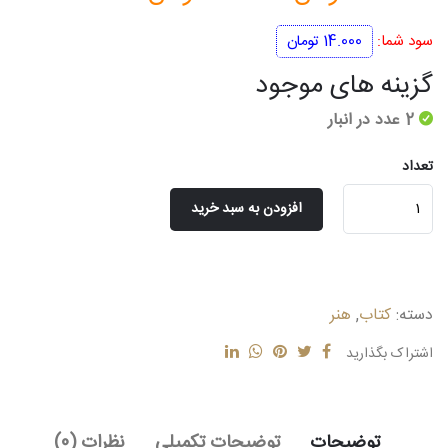
اصلی
فعلی
سود شما:
14.000
تومان
140.000 تومان
126.000 تومان
گزینه های موجود
بود.
است.
2 عدد در انبار
تعداد
آموزش
افزودن به سبد خرید
خط
(
نستعلیق
)
دسته:
کتاب
,
هنر
عدد
اشتراک بگذارید
توضیحات
توضیحات تکمیلی
نظرات (0)