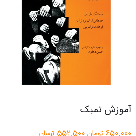
آموزش تمبک
قیمت
قیمت
650.000
تومان
552.500
تومان