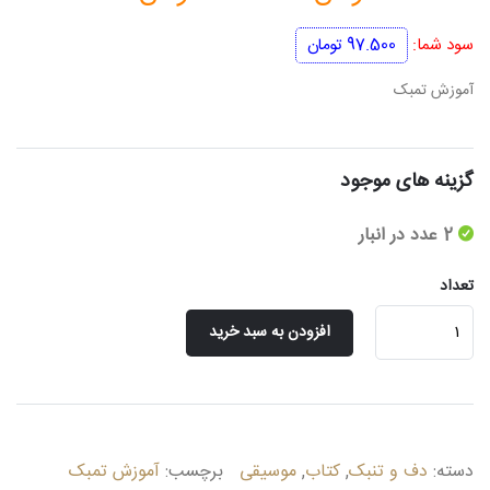
اصلی
فعلی
سود شما:
97.500
تومان
650.000 تومان
552.500 
آموزش تمبک
بود.
است.
گزینه های موجود
2 عدد در انبار
تعداد
آموزش
افزودن به سبد خرید
تمبک
عدد
دسته:
دف و تنبک
,
کتاب
,
موسیقی
برچسب:
آموزش تمبک