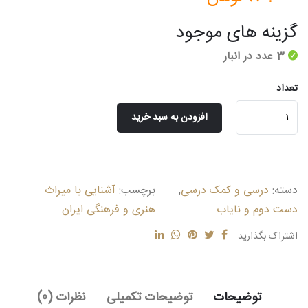
گزینه های موجود
3 عدد در انبار
تعداد
آشنایی
افزودن به سبد خرید
با
میراث
هنری
و
دسته:
درسی و کمک درسی
,
برچسب:
آشنایی با میراث
فرهنگی
عدد
دست دوم و نایاب
هنری و فرهنگی ایران
اشتراک بگذارید
توضیحات
توضیحات تکمیلی
نظرات (0)