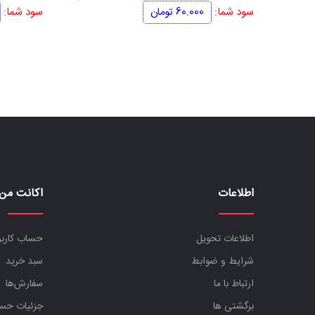
اصلی
فعلی
سود شما:
60.000
تومان
سود شما:
400.000 تومان
340.000 تومان
بود.
است.
اطلاعات
اکانت من
اطلاعات تحویل
حساب کارب
شرایط و ضوابط
سبد خرید
ارتباط با ما
سفارش‌ها
برگشتی ها
جزئیات حس