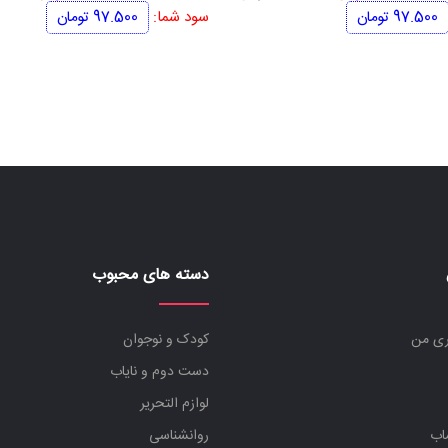
اصلی
فعلی
اصلی
97.500
تومان
سود شما:
97.500
تومان
650.000 تومان
552.500 تومان
بود.
است.
بود.
دسته های محبوب
ری من
کودک و نوجوان
دست دوم و نایاب
لوازم التحریر
اب
روانشناسی