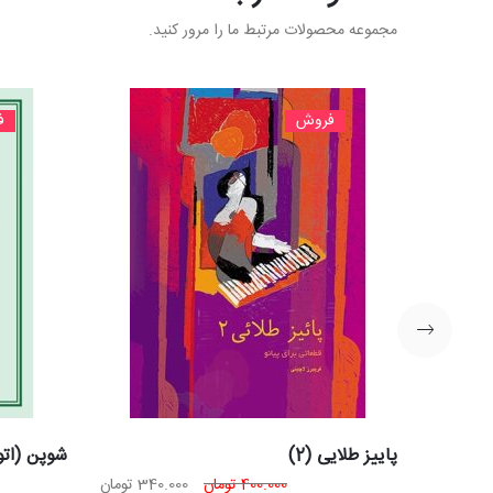
مجموعه محصولات مرتبط ما را مرور کنید.
فروش
ف
پاییز طلایی (2)
شوپن (اتو
قیمت
قیمت
400.000
تومان
340.000
تومان