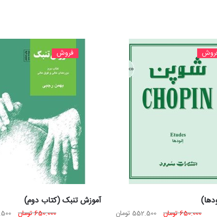
روش
فروش
دها)
آموزش تنبک (کتاب دوم)
قیمت
قیمت
قیم
650.000
تومان
552.500
تومان
650.000
تومان
.500