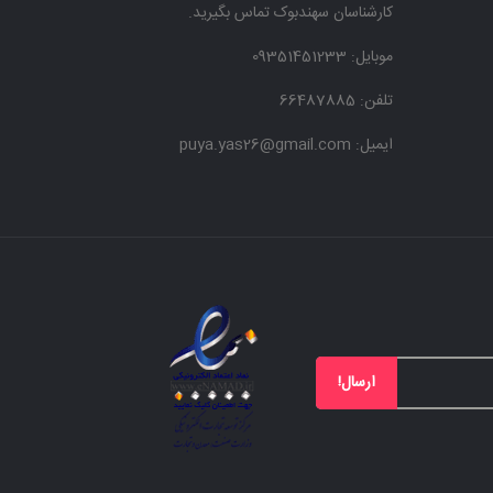
کارشناسان سهندبوک تماس بگیرید.
موبایل:
09351451233
تلفن: 66487885
ایمیل: puya.yas26@gmail.com
ارسال!