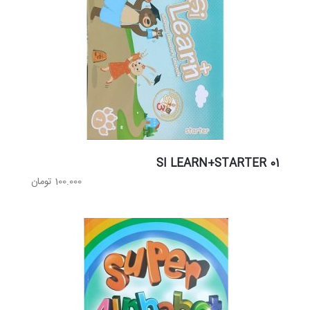
SI LEARN+STARTER 01
100.000
تومان