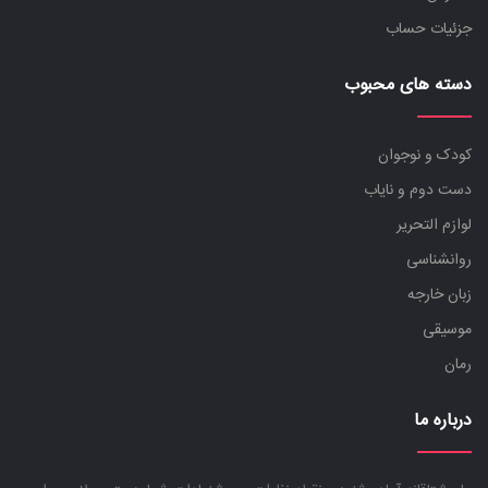
سلفژ و آواز
جزئیات حساب
سنتور
عود و بربط و دیوان
دسته های محبوب
قانون و کمانچه
گیتار
کودک و نوجوان
موسیقی کودک
دست دوم و نایاب
نی و فلوت
لوازم التحریر
ویولن
روانشناسی
هنر
زبان خارجه
موسیقی
کتاب کودک
رمان
کتاب کودک و نوجوان
کتاب های عمومی
درباره ما
لوازم التحریر
موسیقی