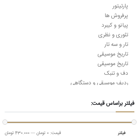
پارتیتور
پرفروش ها
پیانو و کیبرد
تئوری و نظری
تار و سه تار
تاریخ موسیقی
تاریخ موسیقی
دف و تنبک
ردیف موسیقی و دستگاهی
رمان
روانشناسی
فیلتر براساس قیمت:
زبان خارجه
ساز و آلات موسیقی
حداقل
حداکثر
سنتور
فیلتر
قیمت:
0 تومان
—
430.000 تومان
قیمت
قیمت