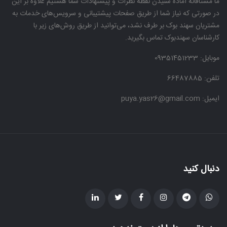
ما مشتاقانه آماده شنیدن نقطه نظرات و پیشنهادات شما هستیم علاوه بر این
در صورتی که نیاز شما از طریق صفحات پیشتیبانی و سرویس‌های خدمات به
آموزش موسیقی
مشتریان سهند بوک بر طرف نشد، می‌توانید از طریق روش‌های زیر با
کارشناسان سهندبوک تماس بگیرید.
نوستالژی
موبایل:
09351451233
تلفن: 66487885
ایمیل: puya.yas26@gmail.com
دنبال کنید