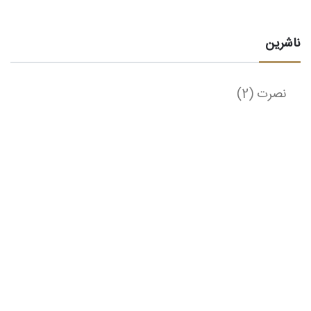
سیاسی
علوم اجتماعی
ناشرین
علوم سیاسی
عود و بربط و دیوان
قانون و کمانچه
نصرت
(2)
کتاب
ادبی
بازاریابی
پزشکی
دانشگاهی
درسی و کمک درسی
دست دوم هنری
دست دوم و نایاب
رمان