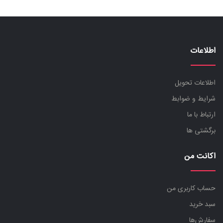
روانشناسی
زبان خارجه
علوم اجتماعی
اطلاعات
کودک و نوجوان
موسیقی
اطلاعات تحویل
شرایط و ضوابط
آهنگسازی و هارمونی
ارتباط با ما
پارتیتور
برگشتی ها
پیانو و کیبرد
تئوری و نظری
اکانت من
تار و سه تار
تاریخ موسیقی
حساب کاربری من
دف و تنبک
سبد خرید
ردیف موسیقی و دستگاهی
سفارش‌ها