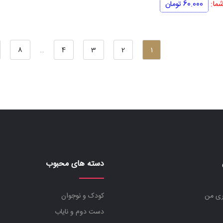
اصلی
فعلی
ما:
60.000
تومان
300.000 تومان
240.000 تومان
بود.
است.
8
…
4
3
2
1
دسته های محبوب
ری من
کودک و نوجوان
دست دوم و نایاب