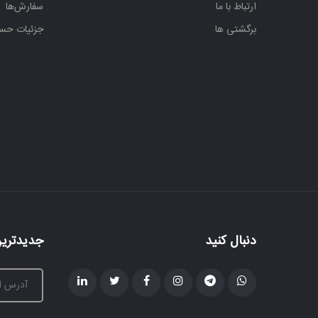
ارتباط با ما
سفارش‌ها
ردیف
برگشتی ها
جزئیات حس
موسیقی
و
دستگاهی
سلفژ و
آواز
سنتور
عود و
بربط و
دیوان
قانون
دنبال کنید
جدیدترین
و
کمانچه
گیتار