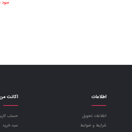
آهنگسازی
سود ش
و
هارمونی
پارتیتور
پیانو و
کیبرد
تئوری
و
نظری
تار و
سه تار
اطلاعات
اکانت من
تاریخ
موسیقی
اطلاعات تحویل
حساب کارب
دف و
شرایط و ضوابط
سبد خرید
تنبک