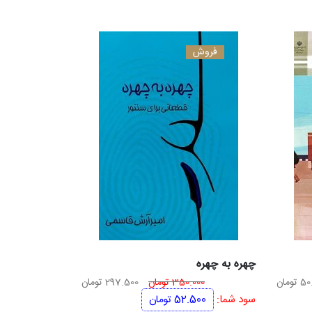
فروش
چهره به چهره
قیمت
قیمت
50
تومان
350.000
تومان
297.500
تومان
اصلی
فعلی
سود شما:
52.500
تومان