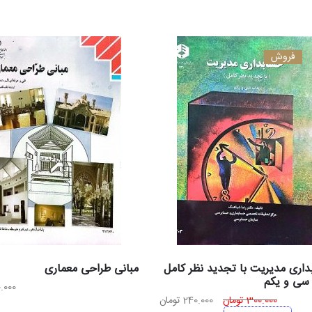
فروش
اری مدیریت با تجدید نظر کامل
مبانی طراحی معماری
سی و یکم
0.000
قیمت
قیمت
300.000
تومان
240.000
تومان