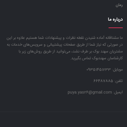
رمان
آهنگسازی و هارمونی
پارتیتور
درباره ما
پیانو و کیبرد
تئوری و نظری
ما مشتاقانه آماده شنیدن نقطه نظرات و پیشنهادات شما هستیم علاوه بر این
تار و سه تار
در صورتی که نیاز شما از طریق صفحات پیشتیبانی و سرویس‌های خدمات به
مشتریان سهند بوک بر طرف نشد، می‌توانید از طریق روش‌های زیر با
تاریخ موسیقی
کارشناسان سهندبوک تماس بگیرید.
دف و تنبک
موبایل:
09351451233
ردیف موسیقی و دستگاهی
سلفژ و آواز
تلفن: 66487885
سنتور
ایمیل: puya.yas26@gmail.com
عود و بربط و دیوان
قانون و کمانچه
گیتار
موسیقی کودک