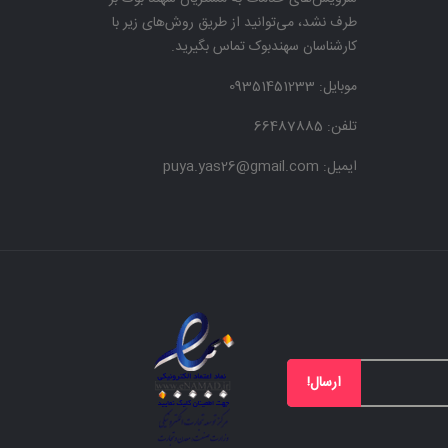
طرف نشد، می‌توانید از طریق روش‌های زیر با
کارشناسان سهندبوک تماس بگیرید.
موبایل:
09351451233
تلفن: 66487885
ایمیل: puya.yas26@gmail.com
ارسال!