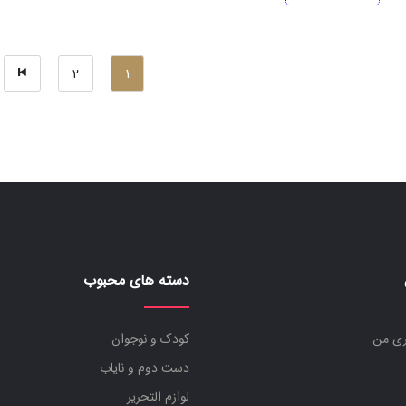
420.000 تومان
294.000 تومان
بود.
است.
2
1
دسته های محبوب
ری من
کودک و نوجوان
دست دوم و نایاب
لوازم التحریر