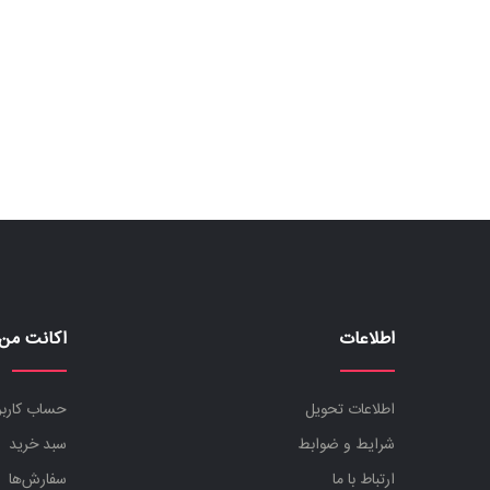
آهنگسازی
و
هارمونی
پارتیتور
پیانو و
کیبرد
تئوری
و
نظری
تار و
اطلاعات
اکانت من
سه تار
تاریخ
اطلاعات تحویل
حساب کارب
موسیقی
شرایط و ضوابط
سبد خرید
دف و
ارتباط با ما
تنبک
سفارش‌ها