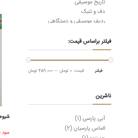
تاریخ موسیقی
دف و تنبک
ردیف موسیقی و دستگاهی
رمان
روانشناسی
فیلتر براساس قیمت:
زبان خارجه
ساز و آلات موسیقی
حداقل
حداکثر
سنتور
فیلتر
قیمت:
0 تومان
—
459.000 تومان
قیمت
قیمت
سیاسی
علوم اجتماعی
ناشرین
علوم سیاسی
عود و بربط و دیوان
قانون و کمانچه
شیوه 
آبی پارسی
(1)
کتاب
الماس پارسیان
(2)
سود ش