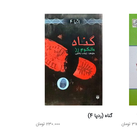
بود.
است.
گناه (ردپا 4)
قیمت
37
تومان
230.000
تومان
فعلی