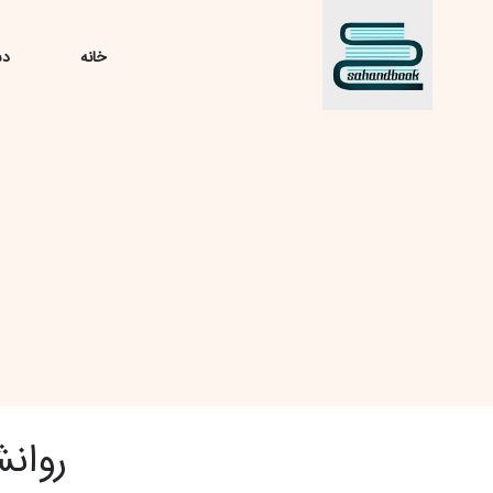
خانه
دس
روان