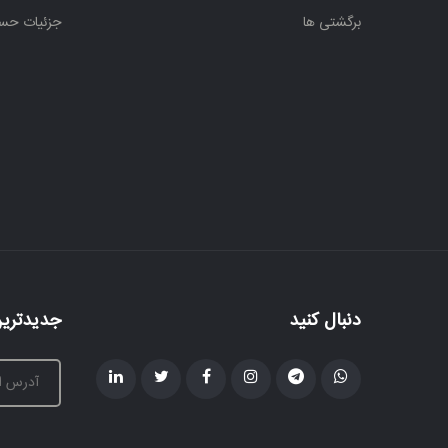
ردیف
برگشتی ها
جزئیات حس
موسیقی
و
دستگاهی
سلفژ و
آواز
سنتور
عود و
بربط و
دیوان
دنبال کنید
جدیدترین
قانون
و
کمانچه
گیتار