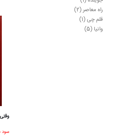
جوینده
(1)
ادبی
راه معاصر
(2)
بازاریابی
قلم چی
(1)
پزشکی
وانیا
(5)
دانشگاهی
درسی و کمک درسی
دست دوم هنری
دست دوم و نایاب
رمان
روانشناسی
زبان خارجه
علوم اجتماعی
کودک و نوجوان
وقتی
موسیقی
سود ش