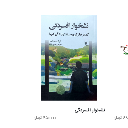
440.000 تومان
374.000 تومان
است.
نشخوار افسردگی
68
تومان
450.000
تومان